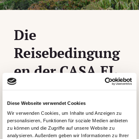
Die
Reisebedingung
en der CASA EL
MORISCO
Diese Webseite verwendet Cookies
Bitte lese die nachfolgenden Bestimmungen
Wir verwenden Cookies, um Inhalte und Anzeigen zu
aufmerksam durch. Sie sind Inhalt des
personalisieren, Funktionen für soziale Medien anbieten
Reisevertrages, der im Falle einer Buchung
zu können und die Zugriffe auf unsere Website zu
zwischen uns, der Firma CASA EL MORISCO (im
analysieren. Außerdem geben wir Informationen zu Ihrer
weiteren CEM genannt), und Dir zustande kommt.